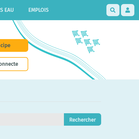
S EAU
EMPLOIS
Recherch
icipe
onnecte