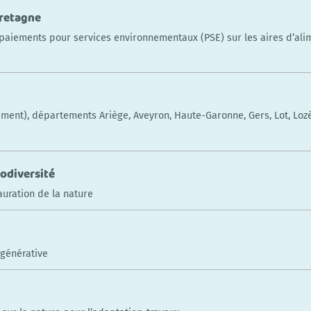
Bretagne
 paiements pour services environnementaux (PSE) sur les aires d’alim
ement), départements Ariège, Aveyron, Haute-Garonne, Gers, Lot, Loz
iodiversité
auration de la nature
égénérative