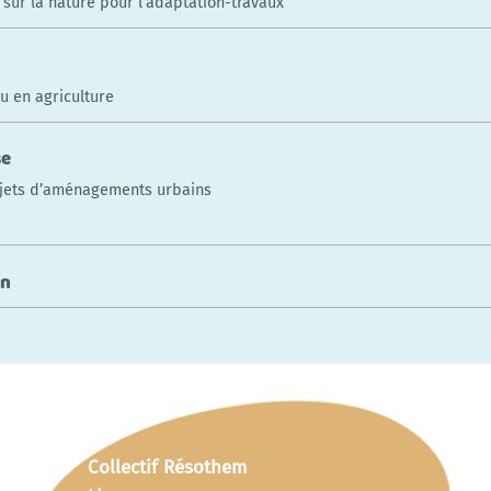
sur la nature pour l’adaptation-travaux
au en agriculture
se
rojets d’aménagements urbains
un
Collectif Résothem