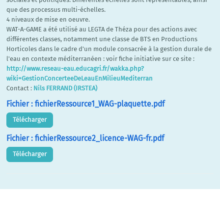
que des processus multi-échelles.
4 niveaux de mise en oeuvre.
WAT-A-GAME a été utilisé au LEGTA de Théza pour des actions avec
différentes classes, notamment une classe de BTS en Productions
Horticoles dans le cadre d'un module consacrée à la gestion durale de
l'eau en contexte méditerranéen : voir fiche initiative sur ce site :
http://www.reseau-eau.educagri.fr/wakka.php?
wiki=GestionConcerteeDeLeauEnMilieuMediterran
Contact :
Nils FERRAND (IRSTEA)
Fichier : fichierRessource1_WAG-plaquette.pdf
Télécharger
Fichier : fichierRessource2_licence-WAG-fr.pdf
Télécharger