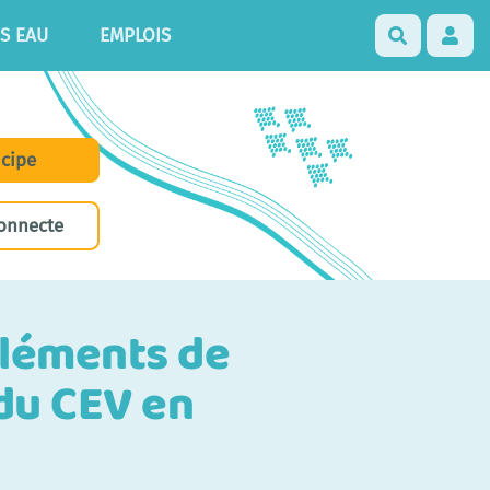
S EAU
EMPLOIS
Recherch
icipe
onnecte
 éléments de
du CEV en