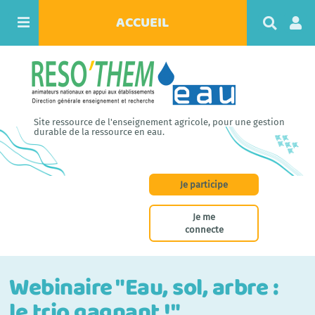
ACCUEIL
R
e
c
h
e
r
c
h
Site ressource de l'enseignement agricole, pour une gestion
e
durable de la ressource en eau.
r
Je participe
Je me
connecte
Webinaire "Eau, sol, arbre :
le trio gagnant !"