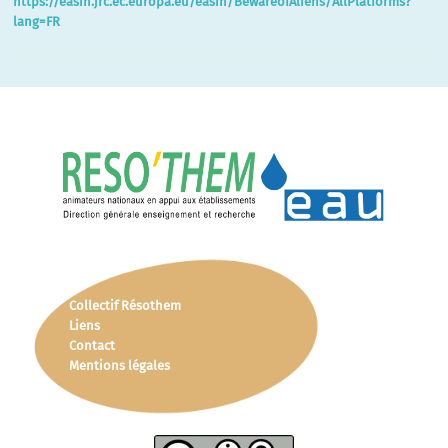
https://easin.jrc.ec.europa.eu/easin/BewareofAliens/AllPlatforms?
lang=FR
Collectif Résothem
Liens
Contact
Mentions légales