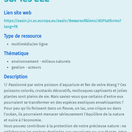
Lien site web
https://easin.jrc.ec.europa.eu/easin/BewareofAliens/AllPlatforms?
lang=FR
Type de ressource
multimédia/en ligne
Thématique
environnement - milieux naturels
gestion - acteurs
Description
1/ Passionné par votre poisson d’aquarium et fier de votre étang ? Ces
poissons colorés, crustacés décoratifs, mollusques captivants et jolies
plantes sont pleins de vie. Mais saviez-vous que certains d’entre eux
pourraient se transformer en des espèces exotiques envahissantes ?
Pour peu qu’ils finissent dans un fleuve, un lac, une crique ou dans
l’océan, ils pourraient menacer sérieusement l’équilibre de la nature
et nuire à l’économie.
Vous pouvez contribuer à la protection de notre précieuse nature : ne
relâchez pas les espèces destinées aux aquariums ou aux étangs. Jetez