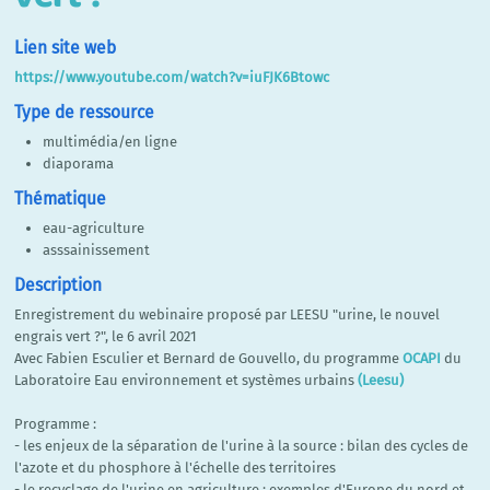
Lien site web
https://www.youtube.com/watch?v=iuFJK6Btowc
Type de ressource
multimédia/en ligne
diaporama
Thématique
eau-agriculture
asssainissement
Description
Enregistrement du webinaire proposé par LEESU "urine, le nouvel
engrais vert ?", le 6 avril 2021
Avec Fabien Esculier et Bernard de Gouvello, du programme
OCAPI
du
Laboratoire Eau environnement et systèmes urbains
(Leesu)
Programme :
- les enjeux de la séparation de l'urine à la source : bilan des cycles de
l'azote et du phosphore à l'échelle des territoires
- le recyclage de l'urine en agriculture : exemples d'Europe du nord et