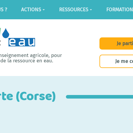
S ?
ACTIONS
RESSOURCES
FORMATION
Je part
enseignement agricole, pour
de la ressource en eau.
Je me c
te (Corse)