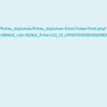
u/fiches_diplomes/fiches_diplomes-front/index-front.php?
rt=389&id_rub=162&id_fiche=CIU_LP_LPPROTENVIRONNEME