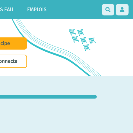
S EAU
EMPLOIS
Recherch
icipe
onnecte