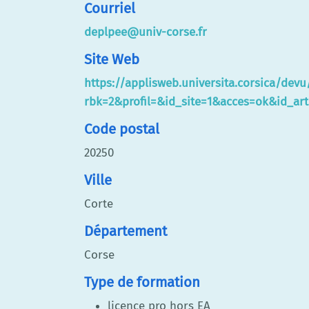
Courriel
deplpee@univ-corse.fr
Site Web
https://applisweb.universita.corsica/dev
rbk=2&profil=&id_site=1&acces=ok&id_a
Code postal
20250
Ville
Corte
Département
Corse
Type de formation
licence pro hors EA