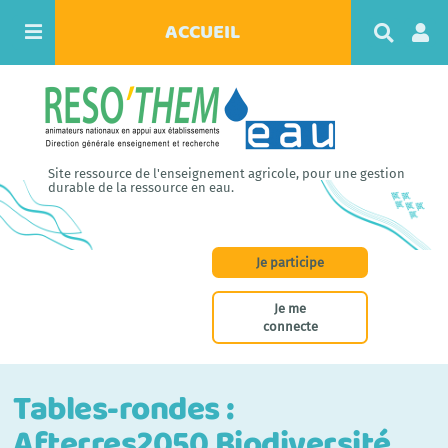
ACCUEIL
R
e
c
h
e
r
c
h
Site ressource de l'enseignement agricole, pour une gestion
e
durable de la ressource en eau.
r
Je participe
Je me
connecte
Tables-rondes :
Afterres2050 Biodiversité