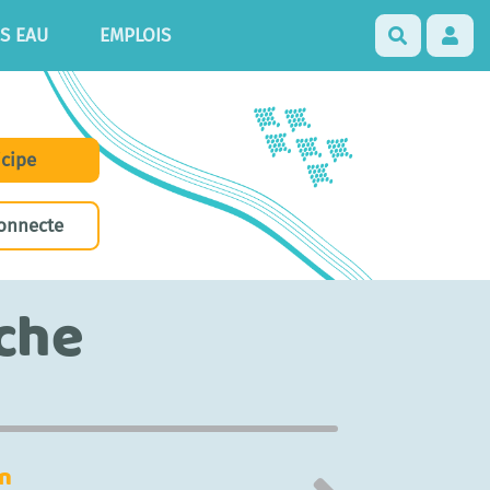
S EAU
EMPLOIS
Recherch
icipe
onnecte
iche
in