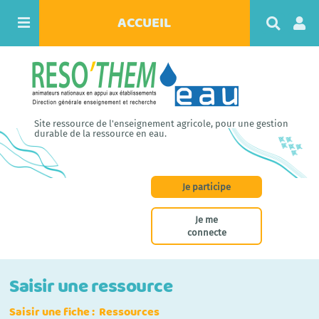
ACCUEIL
R
e
c
h
e
r
c
h
Site ressource de l'enseignement agricole, pour une gestion
e
durable de la ressource en eau.
r
Je participe
Je me
connecte
Saisir une ressource
Saisir une fiche : Ressources