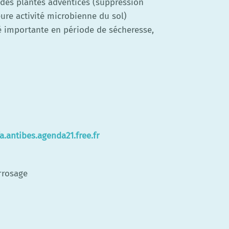
 des plantes adventices (suppression
ure activité microbienne du sol)
é importante en période de sécheresse,
fa.antibes.agenda21.free.fr
rrosage