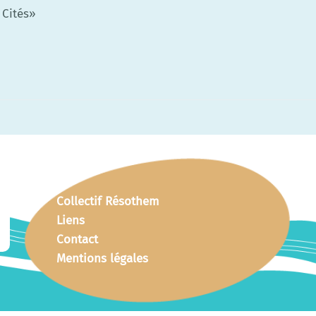
 Cités»
Collectif Résothem
Liens
Contact
Mentions légales