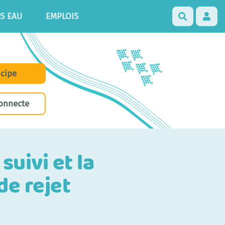
S EAU
EMPLOIS
Recherch
icipe
onnecte
uivi et la
de rejet