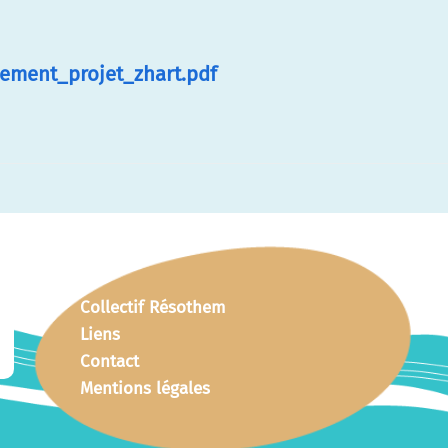
nement_projet_zhart.pdf
Collectif Résothem
Liens
Contact
Mentions légales