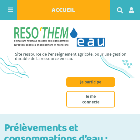
ACCUEIL
R
e
c
h
e
r
c
h
Site ressource de l'enseignement agricole, pour une gestion
e
durable de la ressource en eau.
r
Je participe
Je me
connecte
Prélèvements et
consommations d’eau :