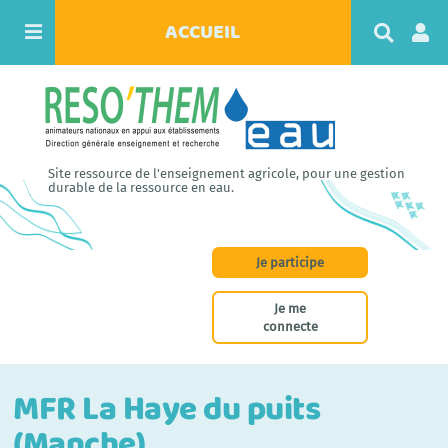
ACCUEIL
R
e
c
h
e
r
c
h
Site ressource de l'enseignement agricole, pour une gestion
e
durable de la ressource en eau.
r
Je participe
Je me
connecte
MFR La Haye du puits
(Manche)