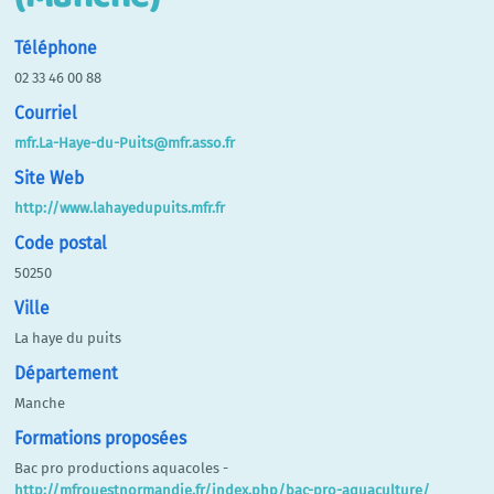
Téléphone
02 33 46 00 88
Courriel
mfr.La-Haye-du-Puits@mfr.asso.fr
Site Web
http://www.lahayedupuits.mfr.fr
Code postal
50250
Ville
La haye du puits
Département
Manche
Formations proposées
Bac pro productions aquacoles -
http://mfrouestnormandie.fr/index.php/bac-pro-aquaculture/