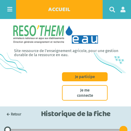
ACCUEIL
R
e
c
h
e
r
c
h
Site ressource de l'enseignement agricole, pour une gestion
e
durable de la ressource en eau.
r
Je participe
Je me
connecte
Historique de la fiche
Retour