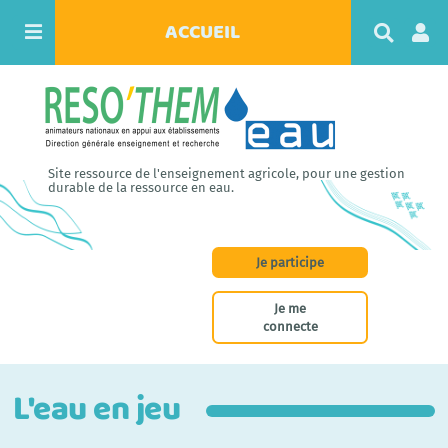
ACCUEIL
R
e
c
h
e
r
c
h
Site ressource de l'enseignement agricole, pour une gestion
e
durable de la ressource en eau.
r
Je participe
Je me
connecte
L'eau en jeu