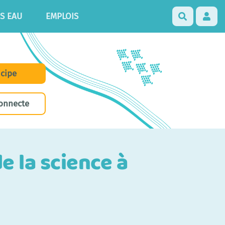
S EAU
EMPLOIS
Recherch
icipe
onnecte
e la science à