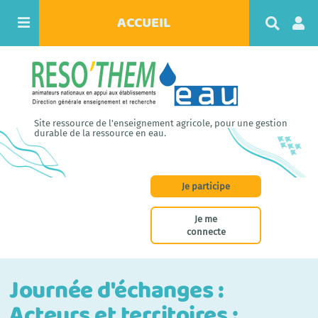
ACCUEIL
R
e
c
h
e
r
c
h
Site ressource de l'enseignement agricole, pour une gestion
e
durable de la ressource en eau.
r
Je participe
Je me
connecte
Journée d'échanges :
Acteurs et territoires :