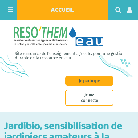
ACCUEIL
R
e
c
h
e
r
c
h
Site ressource de l'enseignement agricole, pour une gestion
e
durable de la ressource en eau.
r
Je participe
Je me
connecte
Jardibio, sensibilisation de
jardiniers amateurs à la