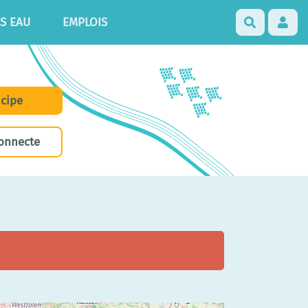
S EAU
EMPLOIS
Recherch
icipe
onnecte