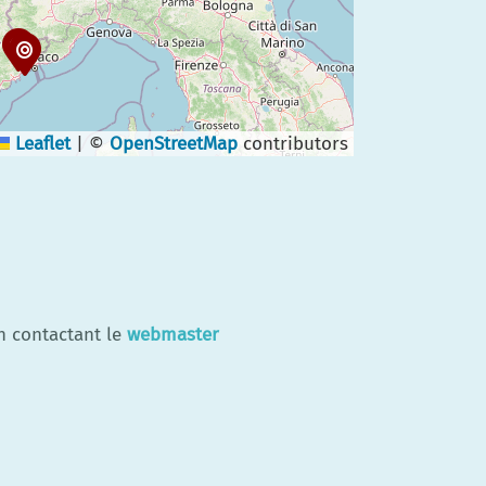
Leaflet
|
©
OpenStreetMap
contributors
en contactant le
webmaster