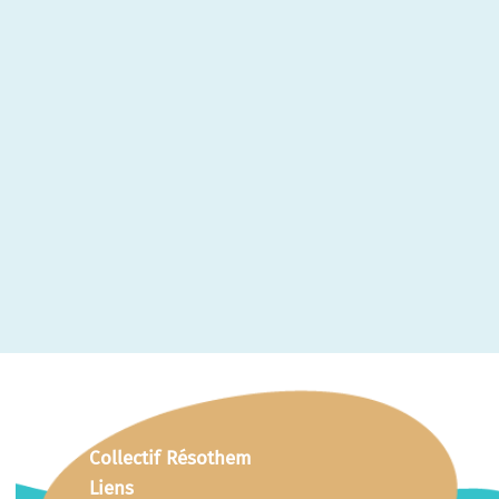
Collectif Résothem
Liens