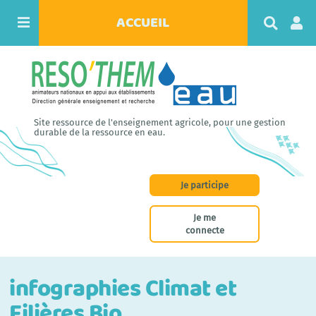
ACCUEIL
R
e
c
h
e
r
c
h
Site ressource de l'enseignement agricole, pour une gestion
e
durable de la ressource en eau.
r
Je participe
Je me
connecte
infographies Climat et
Filières Bio