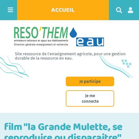
ACCUEIL
R
e
c
h
e
r
c
h
Site ressource de l'enseignement agricole, pour une gestion
e
durable de la ressource en eau.
r
Je participe
Je me
connecte
film "la Grande Mulette, se
reproduire ou disparaitre"