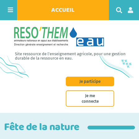
ACCUEIL
R
e
c
h
e
r
c
h
Site ressource de l'enseignement agricole, pour une gestion
e
durable de la ressource en eau.
r
Je participe
Je me
connecte
Fête de la nature