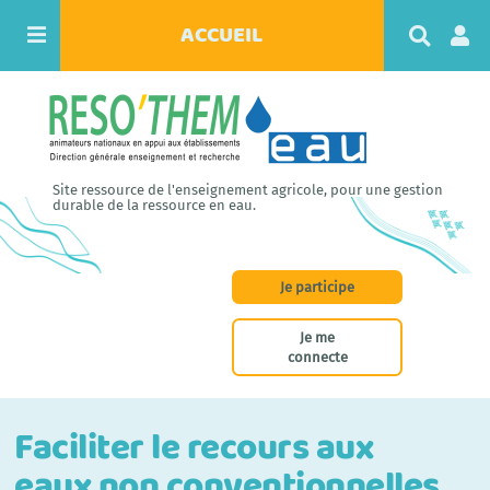
ACCUEIL
R
e
c
h
e
r
c
h
Site ressource de l'enseignement agricole, pour une gestion
e
durable de la ressource en eau.
r
Je participe
Je me
connecte
Faciliter le recours aux
eaux non conventionnelles