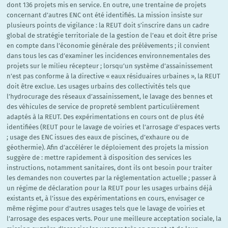
dont 136 projets mis en service. En outre, une trentaine de projets
concernant d’autres ENC ont été identifiés. La mission insiste sur
plusieurs points de vigilance : la REUT doit s’inscrire dans un cadre
global de stratégie territoriale de la gestion de l’eau et doit être prise
en compte dans l’économie générale des prélèvements ; il convient
dans tous les cas d’examiner les incidences environnementales des
projets sur le milieu récepteur ; lorsqu’un système d’assainissement
n’est pas conforme à la directive « eaux résiduaires urbaines », la REUT
doit être exclue. Les usages urbains des collectivités tels que
l’hydrocurage des réseaux d’assainissement, le lavage des bennes et
des véhicules de service de propreté semblent particulièrement
adaptés à la REUT. Des expérimentations en cours ont de plus été
identifiées (REUT pour le lavage de voiries et l’arrosage d’espaces verts
; usage des ENC issues des eaux de piscines, d’exhaure ou de
géothermie). Afin d’accélérer le déploiement des projets la mission
suggère de : mettre rapidement à disposition des services les
instructions, notamment sanitaires, dont ils ont besoin pour traiter
les demandes non couvertes par la réglementation actuelle ; passer à
un régime de déclaration pour la REUT pour les usages urbains déjà
existants et, à l’issue des expérimentations en cours, envisager ce
même régime pour d’autres usages tels que le lavage de voiries et
l’arrosage des espaces verts. Pour une meilleure acceptation sociale, la