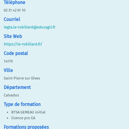
Téléphone
02 31 42 61 10
Courriel
legta.le-robillard@educagri.fr
Site Web
https://le-robillard.fr/
Code postal
14170
Ville
Saint Pierre sur Dives
Département
Calvados
Type de formation
BTSA GEMEAU initial
licence pro EA
Formations proposées