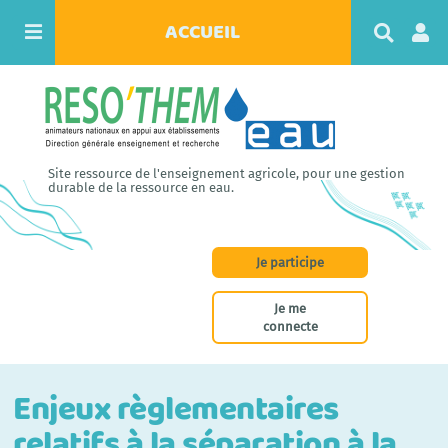
ACCUEIL
R
e
c
h
e
r
c
h
Site ressource de l'enseignement agricole, pour une gestion
e
durable de la ressource en eau.
r
Je participe
Je me
connecte
Enjeux règlementaires
relatifs à la séparation à la