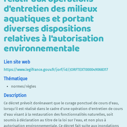
d'entretien des milieux
aquatiques et portant
diverses dispositions
relatives à l'autorisation
environnementale
Lien site web
https://www.legifrance.gouv.fr/jorf/id/JORFTEXT000049068317
Thématique
normes/règles
Description
Ce décret prévoit dorénavant que le curage ponctuel de cours d'eau,
lorsqu'il est réalisé dans le cadre d'une opération d'entretien de cours
d'eau visant à la restauration des fonctionnalités naturelles, soit
soumis à déclaration au titre de la loi sur l'eau, et non plus à
autorisation environnementale. Ce décret fait suite aux inondations