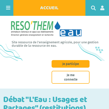
ACCUEIL
R
e
c
h
e
r
c
h
Site ressource de l'enseignement agricole, pour une gestion
e
durable de la ressource en eau.
r
Je participe
Je me
connecte
Débat "L'Eau : Usages et
Partages" (restitutions)