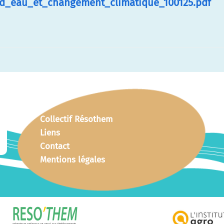
_d_eau_et_changement_climatique_100125.pdf
Collectif Résothem
Liens
Contact
Mentions légales