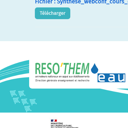
Fichier : Synthese_webconf_cours
Télécharger