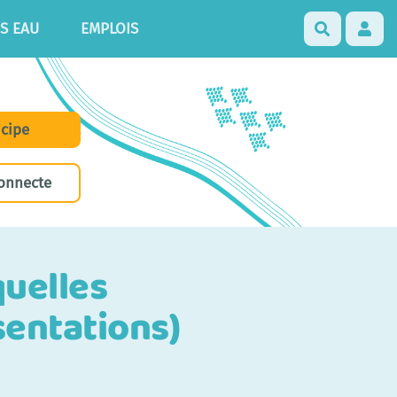
S EAU
EMPLOIS
Recherch
icipe
onnecte
quelles
sentations)