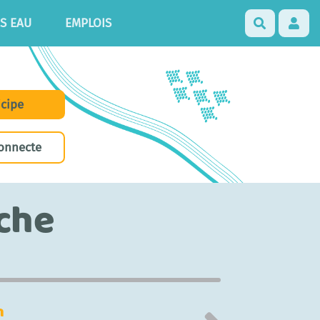
S EAU
EMPLOIS
Recherch
icipe
onnecte
iche
n