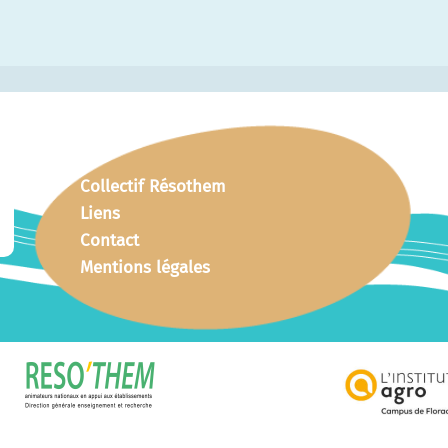
Collectif Résothem
Liens
Contact
Mentions légales