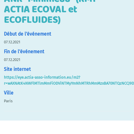
ACTIA ECOVAL et
ECOFLUIDES)
Début de l'événement
07.12.2021
Fin de l'événement
07.12.2021
Site internet
https://eye.actia-asso-information.eu/m2?
r=wAXNAtK4NWFlMTlmMmFiODViNTMyYmNhMTRhMmMzxBA70NTQzNCCJ9DSRT
Ville
Paris