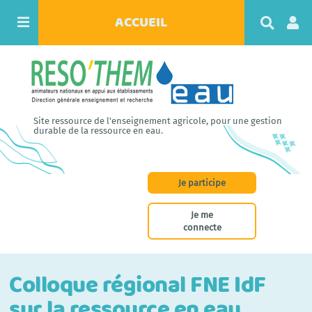
ACCUEIL
R
e
c
h
e
r
c
h
Site ressource de l'enseignement agricole, pour une gestion
e
durable de la ressource en eau.
r
Je participe
Je me
connecte
Colloque régional FNE IdF
sur la ressource en eau