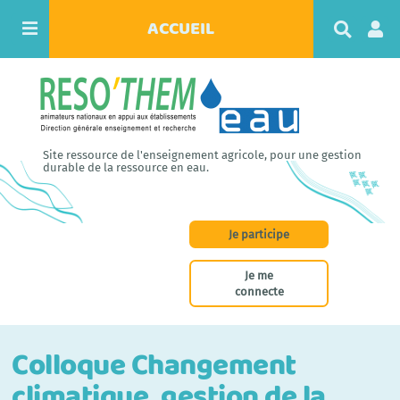
ACCUEIL
R
e
c
h
e
r
c
h
Site ressource de l'enseignement agricole, pour une gestion
e
durable de la ressource en eau.
r
Je participe
Je me
connecte
Colloque Changement
climatique, gestion de la