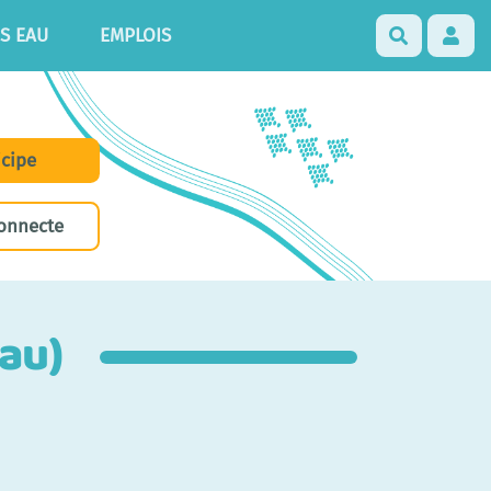
S EAU
EMPLOIS
Recherch
icipe
onnecte
au)