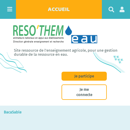
ACCUEIL
R
e
c
h
e
r
c
h
Site ressource de l'enseignement agricole, pour une gestion
e
durable de la ressource en eau.
r
Je participe
Je me
connecte
BacaSable