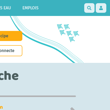
S EAU
EMPLOIS
Recherch
icipe
onnecte
iche
in