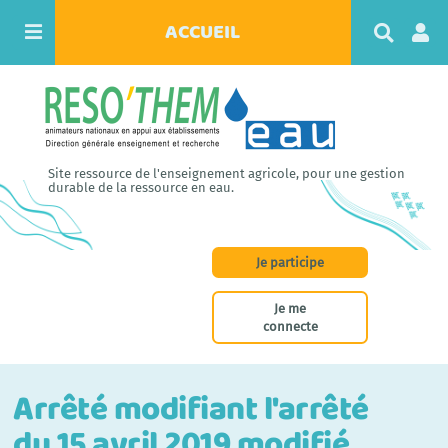
ACCUEIL
R
e
c
h
e
r
c
h
Site ressource de l'enseignement agricole, pour une gestion
e
durable de la ressource en eau.
r
Je participe
Je me
connecte
Arrêté modifiant l'arrêté
du 15 avril 2019 modifié