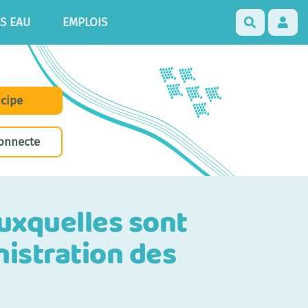
S EAU
EMPLOIS
Recherch
icipe
onnecte
auxquelles sont
istration des