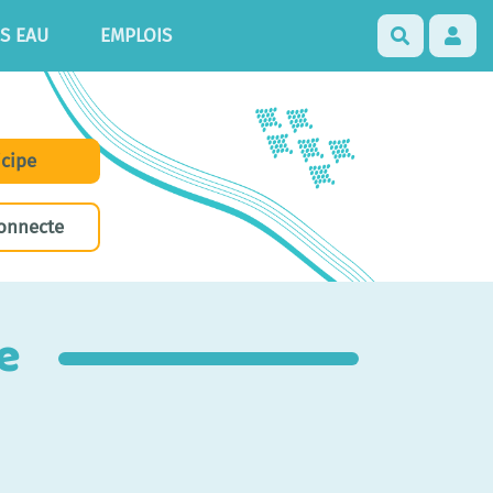
S EAU
EMPLOIS
Recherch
icipe
onnecte
e