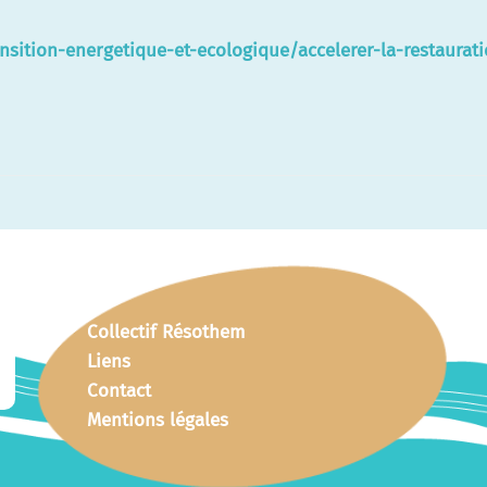
ransition-energetique-et-ecologique/accelerer-la-restaur
Collectif Résothem
Liens
Contact
Mentions légales