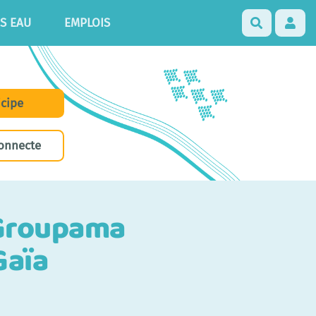
S EAU
EMPLOIS
Recherch
icipe
onnecte
u Groupama
Gaïa