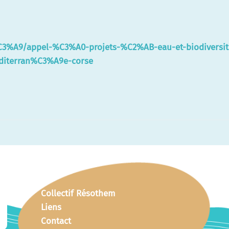
%C3%A9/appel-%C3%A0-projets-%C2%AB-eau-et-biodivers
terran%C3%A9e-corse
Collectif Résothem
Liens
Contact