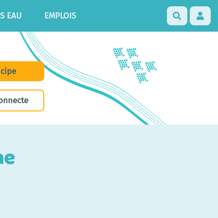
S EAU
EMPLOIS
Recherch
icipe
onnecte
ne