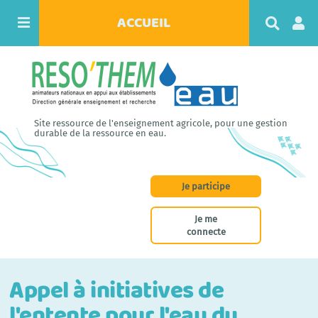
ACCUEIL
R
e
c
h
e
r
c
h
Site ressource de l'enseignement agricole, pour une gestion
e
durable de la ressource en eau.
r
Je participe
Je me
connecte
Appel à initiatives de
l'entente pour l'eau du