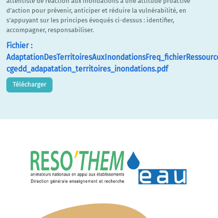
attentiste de réaction aux inondations à une attitude proactive
d’action pour prévenir, anticiper et réduire la vulnérabilité, en
s’appuyant sur les principes évoqués ci-dessus : identifier,
accompagner, responsabiliser.
Fichier :
AdaptationDesTerritoiresAuxInondationsFreq_fichierRessourc
cgedd_adapatation_territoires_inondations.pdf
Télécharger