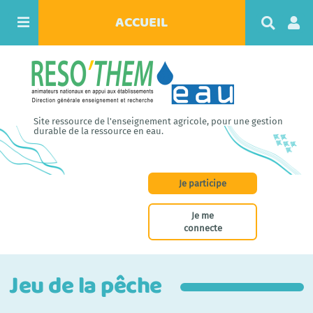
ACCUEIL
R
e
c
h
e
r
c
h
Site ressource de l'enseignement agricole, pour une gestion
e
durable de la ressource en eau.
r
Je participe
Je me
connecte
Jeu de la pêche