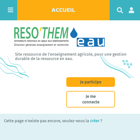
ACCUEIL
R
e
c
h
e
r
c
h
Site ressource de l'enseignement agricole, pour une gestion
e
durable de la ressource en eau.
r
Je participe
Je me
connecte
Cette page n'existe pas encore, voulez-vous la
créer
?