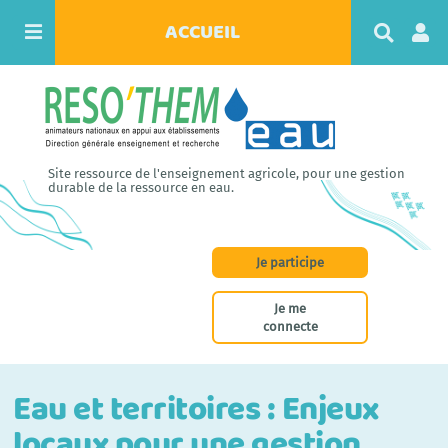
ACCUEIL
R
e
c
h
e
r
c
h
Site ressource de l'enseignement agricole, pour une gestion
e
durable de la ressource en eau.
r
Je participe
Je me
connecte
Eau et territoires : Enjeux
locaux pour une gestion