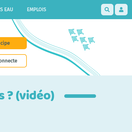
S EAU
EMPLOIS
Recherch
icipe
onnecte
 ? (vidéo)