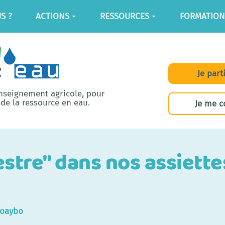
S ?
ACTIONS
RESSOURCES
FORMATION
Je part
enseignement agricole, pour
de la ressource en eau.
Je me c
tre" dans nos assiettes
2oaybo