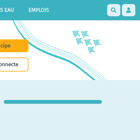
S EAU
EMPLOIS
Recherch
icipe
onnecte