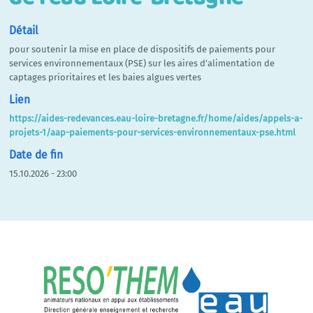
Détail
pour soutenir la mise en place de dispositifs de paiements pour
services environnementaux (PSE) sur les aires d’alimentation de
captages prioritaires et les baies algues vertes
Lien
https://aides-redevances.eau-loire-bretagne.fr/home/aides/appels-a-
projets-1/aap-paiements-pour-services-environnementaux-pse.html
Date de fin
15.10.2026 - 23:00