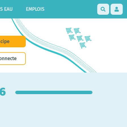
S EAU
EMPLOIS
Recherch
icipe
onnecte
26