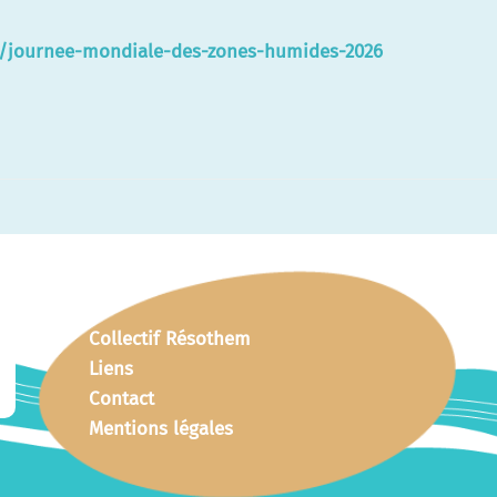
le/journee-mondiale-des-zones-humides-2026
Collectif Résothem
Liens
Contact
Mentions légales